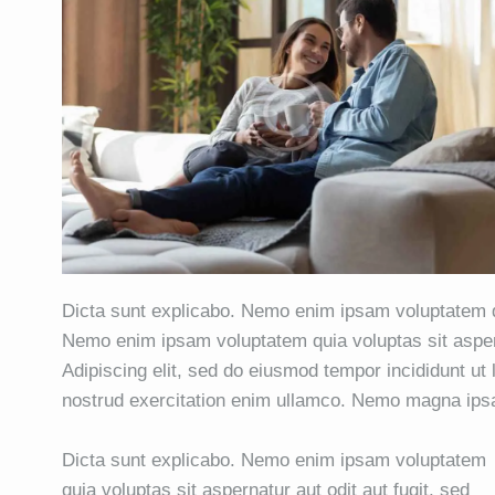
Dicta sunt explicabo. Nemo enim ipsam voluptatem qui
Nemo enim ipsam voluptatem quia voluptas sit asperna
Adipiscing elit, sed do eiusmod tempor incididunt ut
nostrud exercitation enim ullamco. Nemo magna ip
Dicta sunt explicabo. Nemo enim ipsam voluptatem
quia voluptas sit aspernatur aut odit aut fugit, sed