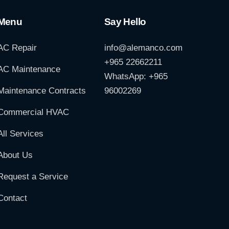
Menu
Say Hello
AC Repair
info@alemanco.com
+965 22662211
AC Maintenance
WhatsApp: +965
Maintenance Contracts
96002269
Commercial HVAC
All Services
About Us
Request a Service
Contact