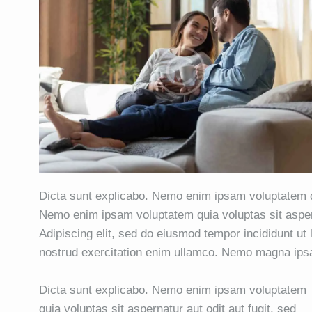
Dicta sunt explicabo. Nemo enim ipsam voluptatem qui
Nemo enim ipsam voluptatem quia voluptas sit asperna
Adipiscing elit, sed do eiusmod tempor incididunt ut
nostrud exercitation enim ullamco. Nemo magna ip
Dicta sunt explicabo. Nemo enim ipsam voluptatem
quia voluptas sit aspernatur aut odit aut fugit, sed